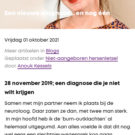
Een nieuwe diagnose… en nog één
Vrijdag 01 oktober 2021
Meer artikelen in
Blogs
Geplaatst onder
Niet-aangeboren hersenletsel
door
Anouk Kessels
28 november 2019
; een diagnose die je niet
wilt krijgen
Samen met mijn partner neem ik plaats bij de
neuroloog. Daar zaten ze dan, met twee man sterk.
In mijn hoofd heb ik de ‘burn-outklachten’ al
helemaal uitgegumd. Aan alles voelde ik dat dit nog
wel eens een slechtnieuwsgesprek kon gaan