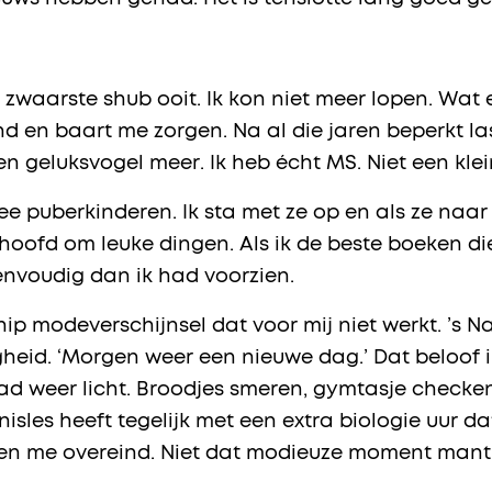
 zwaarste shub ooit. Ik kon niet meer lopen. Wat e
 en baart me zorgen. Na al die jaren beperkt last
n geluksvogel meer. Ik heb écht MS. Niet een klei
ee puberkinderen. Ik sta met ze op en als ze naar
n hoofd om leuke dingen. Als ik de beste boeken di
envoudig dan ik had voorzien.
p modeverschijnsel dat voor mij niet werkt. ’s Na
gheid. ‘Morgen weer een nieuwe dag.’ Dat beloof i
d weer licht. Broodjes smeren, gymtasje checken 
isles heeft tegelijk met een extra biologie uur dat
den me overeind. Niet dat modieuze moment mant