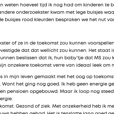
llen weten hoeveel tijd ik nog had om kinderen t
ndere onderzoekster kwam met lege buisjes waari
n de buisjes rood kleurden bespraken we het nut v
ster of ze in de toekomst zou kunnen voorspell
evestigde dat dat wellicht zou kunnen. Het staat 
nnen beslissen dat ik, hun baby’tje dat MS zou k
mijn onzekere toekomst verre van ideaal leek om 
euzes in mijn leven gemaakt met het oog op toekomst
te. Want het ging nog goed. Ik heb geen energie g
een pensioen opgebouwd. Maar ik loop nog steeds.
ergie.
komst. Gezond of ziek. Met onzekerheid heb ik me
ieuws hebben gehad. Het is tenslotte lang goed g