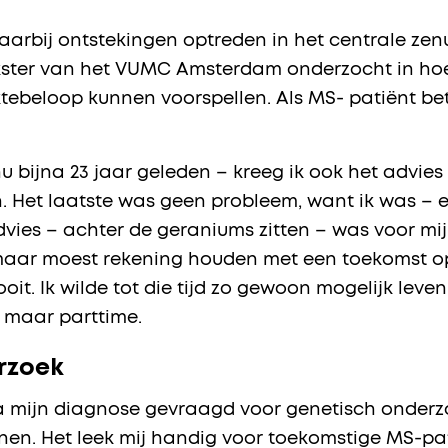
waarbij ontstekingen optreden in het centrale zenu
ekster van het VUMC Amsterdam onderzocht in ho
beloop kunnen voorspellen. Als MS- patiënt betwij
u bijna 23 jaar geleden – kreeg ik ook het advie
n. Het laatste was geen probleem, want ik was –
vies – achter de geraniums zitten – was voor mij
l maar moest rekening houden met een toekomst o
oit. Ik wilde tot die tijd zo gewoon mogelijk leve
n maar parttime.
rzoek
na mijn diagnose gevraagd voor genetisch onderz
nen. Het leek mij handig voor toekomstige MS-pa