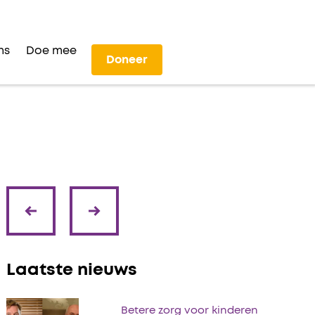
ns
Doe mee
Doneer
volgende
vorige
Laatste nieuws
Betere zorg voor kinderen