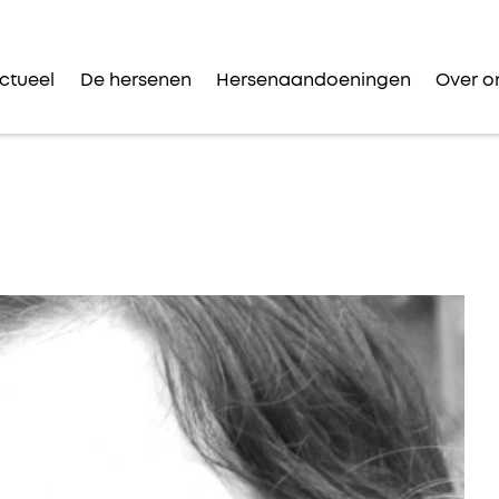
ctueel
De hersenen
Hersenaandoeningen
Over o