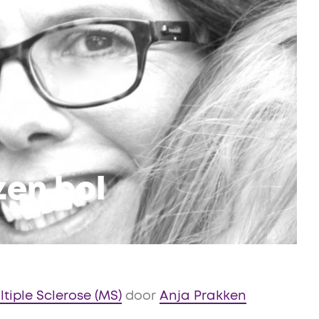
zen bol
tiple Sclerose (MS)
door
Anja Prakken