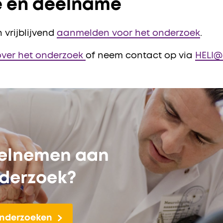
ie en deelname
 vrijblijvend
aanmelden voor het onderzoek
.
 over het onderzoek
of neem contact op via
HELI@
eelnemen aan
derzoek?
 onderzoeken