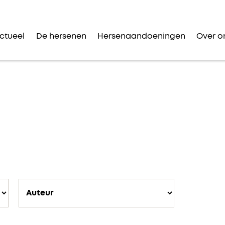
ctueel
De hersenen
Hersenaandoeningen
Over o