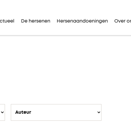
ctueel
De hersenen
Hersenaandoeningen
Over o