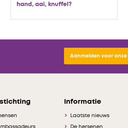
hand, aai, knuffel?
Aanmelden voor onze 
stichting
Informatie
mensen
Laatste nieuws
ambassadeurs
De hersenen