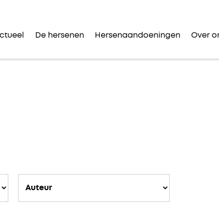
ctueel
De hersenen
Hersenaandoeningen
Over o