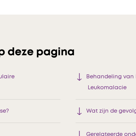
p deze pagina
ulaire
Behandeling van P
Leukomalacie
ose?
Wat zijn de gevol
Gerelateerde on