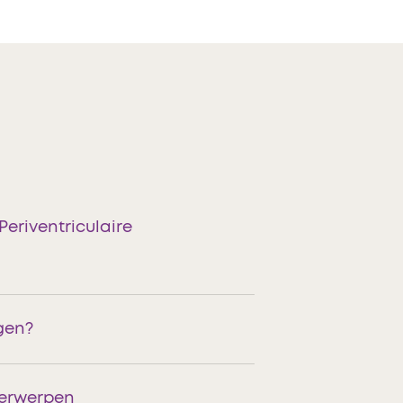
eriventriculaire
gen?
derwerpen