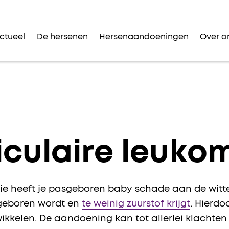
ctueel
De hersenen
Hersenaandoeningen
Over o
iculaire leuko
cie heeft je pasgeboren baby schade aan de witte
 geboren wordt en
te weinig zuurstof krijgt
. Hierdo
kkelen. De aandoening kan tot allerlei klachten