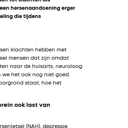
en tot klachten als
or een hersenaandoening erger
ling die tijdens
ensen klachten hebben met
oeveel mensen dat zijn omdat
en naar de huisarts, neuroloog
n we het ook nog niet goed
oorgrond staat, hoe het
rein ook last van
senletsel (NAH), depressie,