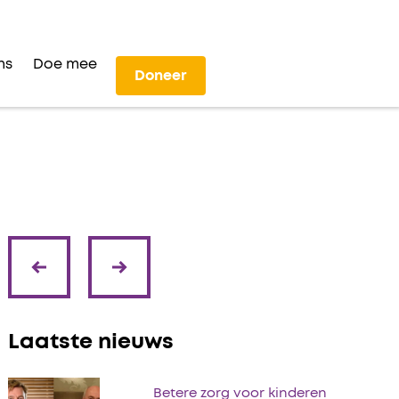
ns
Doe mee
Doneer
volgende
vorige
Laatste nieuws
Betere zorg voor kinderen