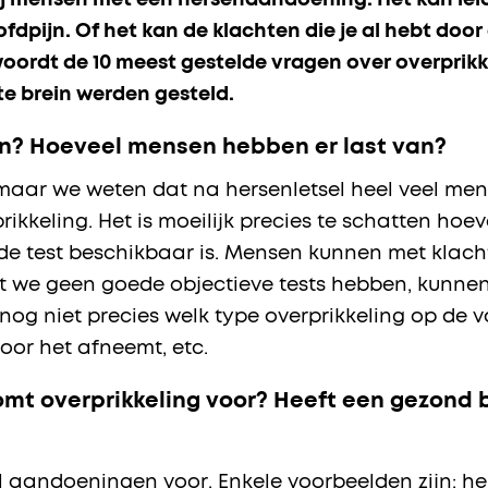
ij mensen met een hersenaandoening. Het kan leid
dpijn. Of het kan de klachten die je al hebt do
oordt de 10 meest gestelde vragen over overprikke
tte brein werden gesteld.
en? Hoeveel mensen hebben er last van?
 maar we weten dat na hersenletsel heel veel m
rprikkeling. Het is moeilijk precies te schatten h
e test beschikbaar is. Mensen kunnen met klacht
at we geen goede objectieve tests hebben, kunne
og niet precies welk type overprikkeling op de v
 voor het afneemt, etc.
mt overprikkeling voor? Heeft een gezond b
l aandoeningen voor. Enkele voorbeelden zijn: her