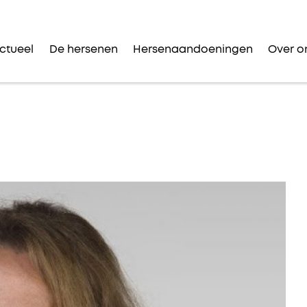
ctueel
De hersenen
Hersenaandoeningen
Over o