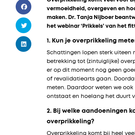
Overprikkeling komt veel voor b
vermoeidheid, overgeven en hoof
maken. Dr. Tanja Nijboer beantw
het webinar ‘Prikkels’ van het fi
1.
Kun je overprikkeling met
Schattingen lopen sterk uiteen
betrekking tot (zintuiglijke) ove
er op dit moment nog geen goed
of revalidatiearts gaan. Doord
meten. Daardoor weten we ook n
ontstaat en hoelang het duurt
2.
Bij welke aandoeningen ko
overprikkeling?
Overprikkeling komt bij heel vee