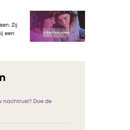
en. Zij
ij een
n
w nachtrust? Doe de