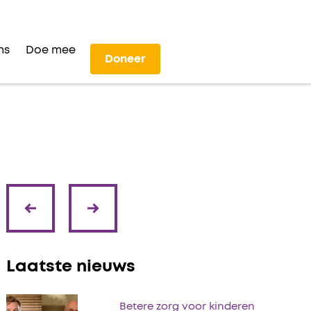
ns
Doe mee
Doneer
volgende
vorige
Laatste nieuws
Betere zorg voor kinderen