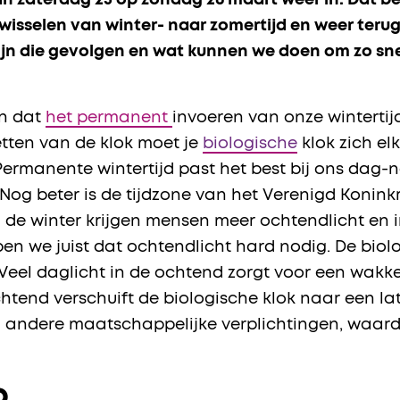
an zaterdag 25 op zondag 26 maart weer in. Dat be
wisselen van winter- naar zomertijd en weer ter
ijn die gevolgen en wat kunnen we doen om zo sn
en dat
het permanent
invoeren van onze wintertijd
etten van de klok moet je
biologische
klok zich el
 Permanente wintertijd past het best bij ons dag-
 Nog beter is de tijdzone van het Verenigd Konink
 In de winter krijgen mensen meer ochtendlicht en
en we juist dat ochtendlicht hard nodig. De biol
. Veel daglicht in de ochtend zorgt voor een wak
tend verschuift de biologische klok naar een later 
n andere maatschappelijke verplichtingen, waard
p