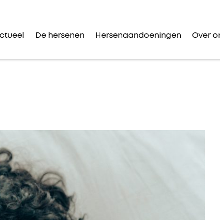
ctueel
De hersenen
Hersenaandoeningen
Over o