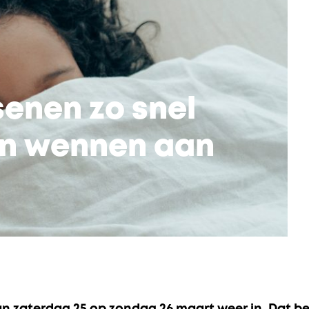
senen zo snel
ten wennen aan