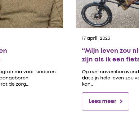
17 april, 2023
 en
“Mijn leven zou n
H
zijn als ik een fi
programma voor kinderen
Op een novemberavond in
-aangeboren
dat zijn hele leven zou 
ordt de zorg…
kan…
Lees meer