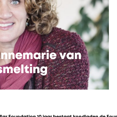
Annemarie van
smelting