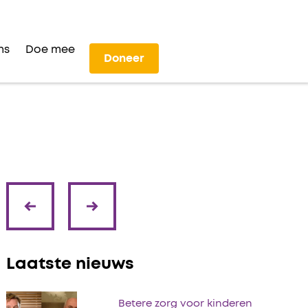
ns
Doe mee
Doneer
volgende
vorige
Laatste nieuws
Betere zorg voor kinderen