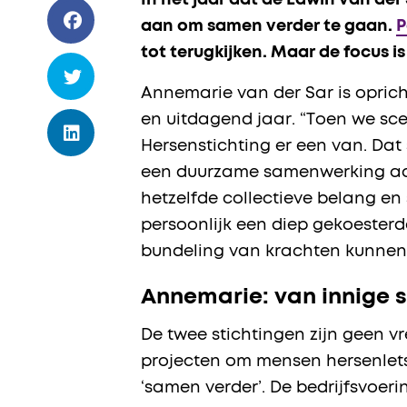
In het jaar dat de Edwin van de
aan om samen verder te gaan.
P
tot terugkijken. Maar de focus i
Annemarie van der Sar is oprich
en uitdagend jaar. “Toen we sc
Hersenstichting er een van. Dat 
een duurzame samenwerking aan
hetzelfde collectieve belang e
persoonlijk een diep gekoester
bundeling van krachten kunnen
Annemarie: van innige 
De twee stichtingen zijn geen 
projecten om mensen hersenlet
‘samen verder’. De bedrijfsvoe