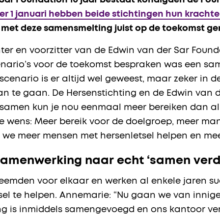
r Sar Foundation 10 jaar bestaat kondigden de Fo
er 1 januari hebben beide stichtingen hun krach
s met deze samensmelting juist op de toekomst ger
ter en voorzitter van de Edwin van der Sar Found
enario’s voor de toekomst bespraken was een sa
scenario is er altijd wel geweest, maar zeker in 
 te gaan. De Hersenstichting en de Edwin van 
n samen kun je nou eenmaal meer bereiken dan al
de wens: Meer bereik voor de doelgroep, meer ma
 we meer mensen met hersenletsel helpen en m
samenwerking naar echt ‘samen verd
vreemden voor elkaar en werken al enkele jaren 
sel te helpen. Annemarie: “Nu gaan we van inni
ring is inmiddels samengevoegd en ons kantoor v