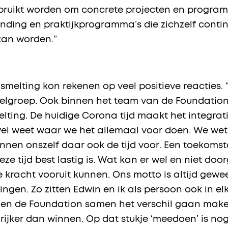
ruikt worden om concrete projecten en programm
unding en praktijkprogramma’s die zichzelf conti
kan worden.”
elting kon rekenen op veel positieve reacties. “
elgroep. Ook binnen het team van de Foundation
ing. De huidige Corona tijd maakt het integrati
 wel weet waar we het allemaal voor doen. We w
nnen onszelf daar ook de tijd voor. Een toekoms
eze tijd best lastig is. Wat kan er wel en niet doo
e kracht vooruit kunnen. Ons motto is altijd gewee
ingen. Zo zitten Edwin en ik als persoon ook in e
g en de Foundation samen het verschil gaan mak
rijker dan winnen. Op dat stukje ‘meedoen’ is no