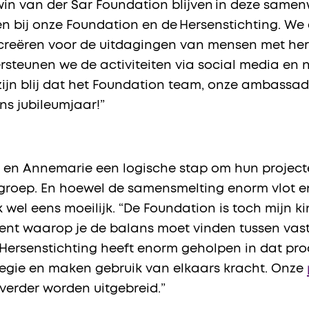
dwin van der Sar Foundation blijven in deze sam
ken bij onze Foundation en de Hersenstichting. 
creëren voor de uitdagingen van mensen met hers
steunen we de activiteiten via social media en n
e zijn blij dat het Foundation team, onze ambass
ns jubileumjaar!”
 en Annemarie een logische stap om hun project
roep. En hoewel de samensmelting enorm vlot en
el eens moeilijk. “De Foundation is toch mijn kin
nt waarop je de balans moet vinden tussen vast
Hersenstichting heeft enorm geholpen in dat pr
egie en maken gebruik van elkaars kracht. Onze
erder worden uitgebreid.”