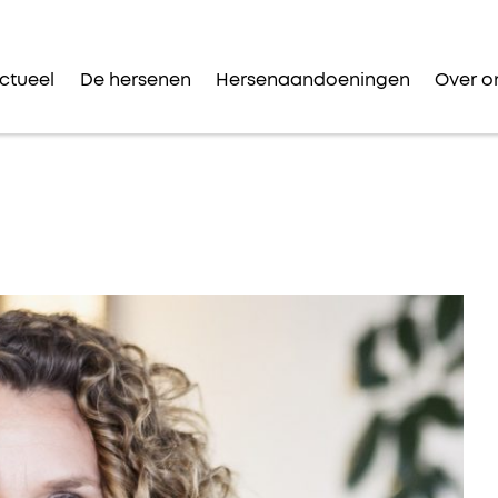
ctueel
De hersenen
Hersenaandoeningen
Over o