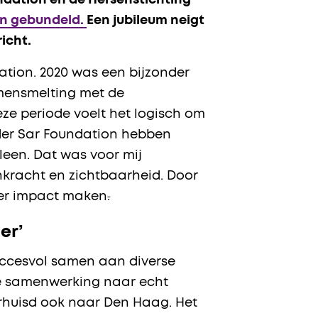
undation en de Hersenstichting
ten gebundeld.
Een jubileum neigt
icht.
ation. 2020 was een bijzonder
mensmelting met de
deze periode voelt het logisch om
der Sar Foundation hebben
leen. Dat was voor mij
nkracht en zichtbaarheid. Door
eer impact maken
.
er’
succesvol samen aan diverse
ge samenwerking naar echt
erhuisd ook naar Den Haag. Het