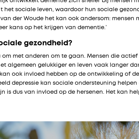
jk ontwikkelt dementie zich sneller bij mensen 
uit het sociale leven, waardoor hun sociale gezon
 van der Woude het kan ook andersom: mensen m
er kans op het krijgen van dementie.’
sociale gezondheid?
ig om met anderen om te gaan. Mensen die actief 
het algemeen gelukkiger en leven vaak langer d
kan ook invloed hebben op de ontwikkeling of de
beeld depressie kan sociale ondersteuning help
ijn is dus van invloed op de hersenen. Het kan h