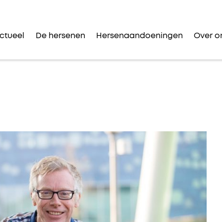
ctueel
De hersenen
Hersenaandoeningen
Over o