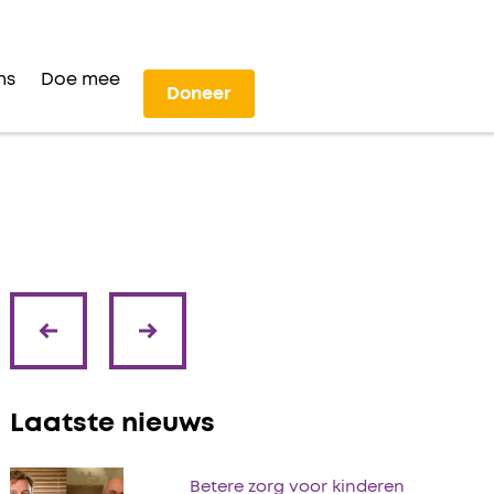
ns
Doe mee
Doneer
volgende
vorige
Laatste nieuws
Betere zorg voor kinderen