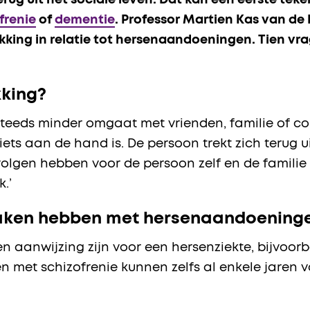
ug uit het sociale leven. Dat kan een eerste teke
frenie
of
dementie
. Professor Martien Kas van de 
kking in relatie tot hersenaandoeningen. Tien vr
kking?
eeds minder omgaat met vrienden, familie of col
 iets aan de hand is. De persoon trekt zich terug 
volgen hebben voor de persoon zelf en de familie
.’
maken hebben met hersenaandoening
en aanwijzing zijn voor een hersenziekte, bijvoorb
n met schizofrenie kunnen zelfs al enkele jaren 