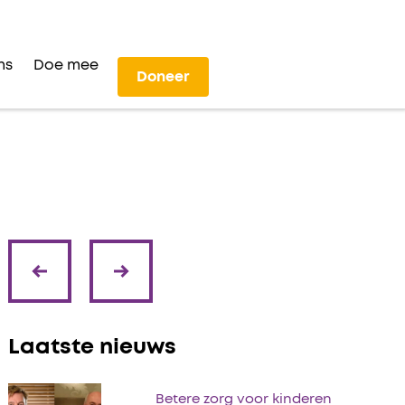
ns
Doe mee
Doneer
volgende
vorige
Laatste nieuws
Betere zorg voor kinderen