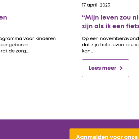
17 april, 2023
 en
“Mijn leven zou n
H
zijn als ik een fi
programma voor kinderen
Op een novemberavond in
-aangeboren
dat zijn hele leven zou 
ordt de zorg…
kan…
Lees meer
Aanmelden voor onze 