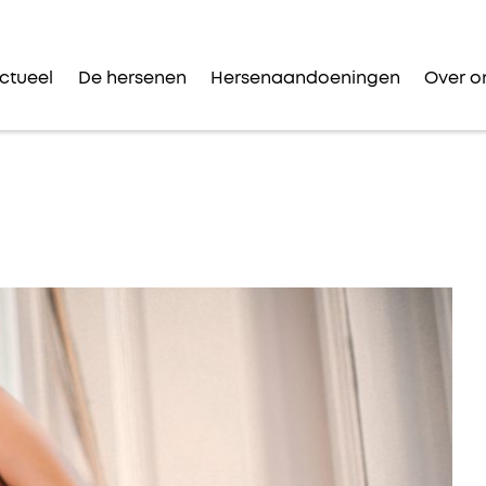
ctueel
De hersenen
Hersenaandoeningen
Over o