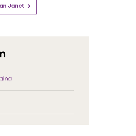
van Janet
n
ging