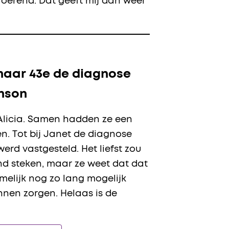
roerend. Dat geeft mij dan weer
haar 43e de diagnose
inson
Alicia. Samen hadden ze een
en. Tot bij Janet de diagnose
erd vastgesteld. Het liefst zou
nd steken, maar ze weet dat dat
amelijk nog zo lang mogelijk
nnen zorgen. Helaas is de