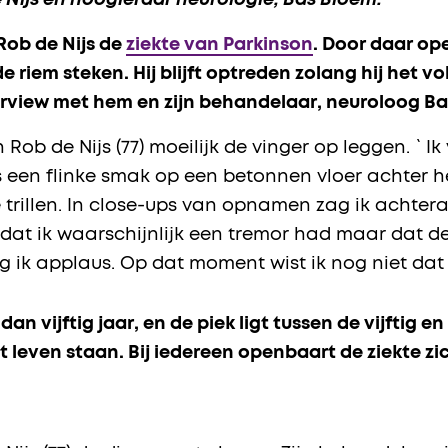
 Nijs en hoogleraar neurologie, Bas Bloem.
Rob de Nijs de
ziekte van Parkinson
. Door daar open
riem steken. Hij blijft optreden zolang hij het vo
nterview met hem en zijn behandelaar, neuroloog B
ob de Nijs (77) moeilijk de vinger op leggen. `Ik 
s een flinke smak op een betonnen vloer achter h
trillen. In close-ups van opnamen zag ik achter
 dat ik waarschijnlijk een tremor had maar dat de 
eg ik applaus. Op dat moment wist ik nog niet dat 
dan vijftig jaar, en de piek ligt tussen de vijftig e
leven staan. Bij iedereen openbaart de ziekte zi