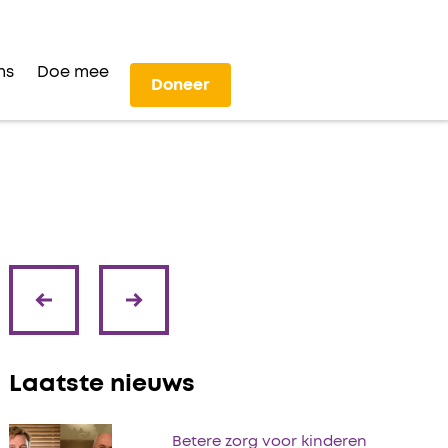
ns
Doe mee
Doneer
volgende
vorige
Laatste nieuws
Betere zorg voor kinderen