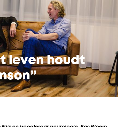
et leven houdt
inson”