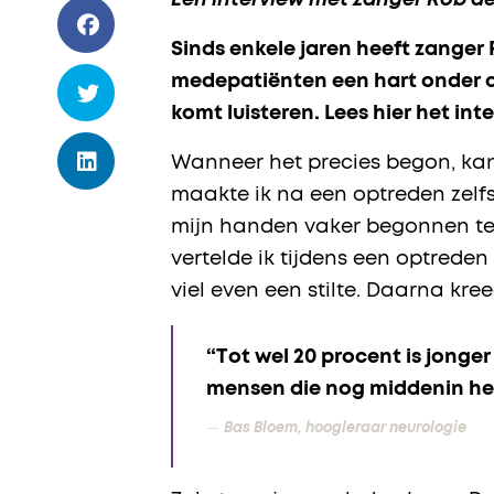
Een interview met zanger Rob de
Sinds enkele jaren heeft zanger 
medepatiënten een hart onder de 
komt luisteren. Lees hier het i
Wanneer het precies begon, kan R
maakte ik na een optreden zelf
mijn handen vaker begonnen te 
vertelde ik tijdens een optreden
viel even een stilte. Daarna kre
“Tot wel 20 procent is jonger 
mensen die nog middenin het 
Bas Bloem, hoogleraar neurologie