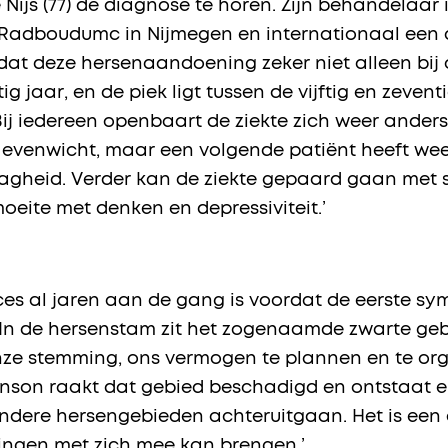
 Nijs (77) de diagnose te horen. Zijn behandelaa
Radboudumc in Nijmegen en internationaal een a
lt dat deze hersenaandoening zeker niet alleen b
tig jaar, en de piek ligt tussen de vijftig en zeven
ij iedereen openbaart de ziekte zich weer anders
rd evenwicht, maar een volgende patiënt heeft w
aagheid. Verder kan de ziekte gepaard gaan met s
oeite met denken en depressiviteit.’
roces al jaren aan de gang is voordat de eerste 
In de hersenstam zit het zogenaamde zwarte g
 onze stemming, ons vermogen te plannen en te o
kinson raakt dat gebied beschadigd en ontstaat e
ndere hersengebieden achteruitgaan. Het is een 
rkingen met zich mee kan brengen.’