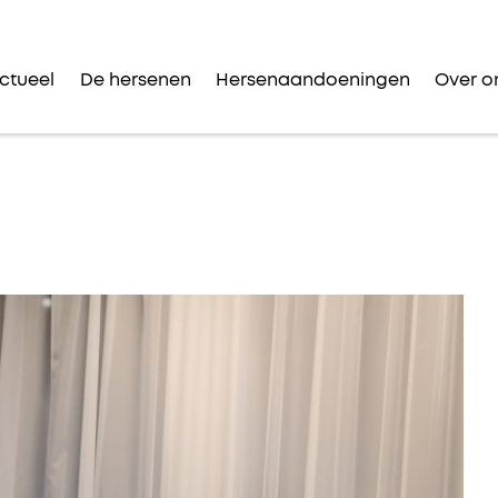
ctueel
De hersenen
Hersenaandoeningen
Over o