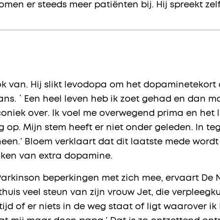
omen er steeds meer patiënten bij. Hij spreekt ze
ook van. Hij slikt levodopa om het dopaminetekort 
ans. `Een heel leven heb ik zoet gehad en dan mo
coniek over. Ik voel me overwegend prima en het l
g op. Mijn stem heeft er niet onder geleden. In te
en.’ Bloem verklaart dat dit laatste mede wordt
maken van extra dopamine.
 Parkinson beperkingen met zich mee, ervaart De 
 thuis veel steun van zijn vrouw Jet, die verpleegk
ltijd of er niets in de weg staat of ligt waarover i