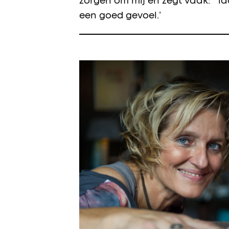
zorgen om mij en zegt vaak: `la
een goed gevoel.’