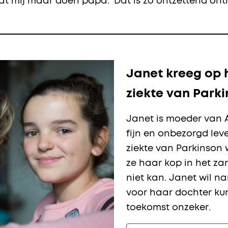
at mij maar doen papa.’ Dat is zo ontzettend ont
Janet kreeg op 
ziekte van Park
Janet is moeder van 
fijn en onbezorgd lev
ziekte van Parkinson w
ze haar kop in het za
niet kan. Janet wil n
voor haar dochter ku
toekomst onzeker.