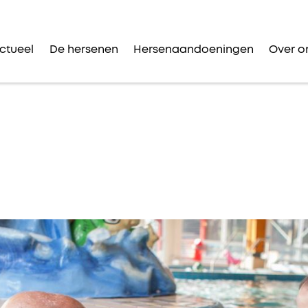
ctueel
De hersenen
Hersenaandoeningen
Over o