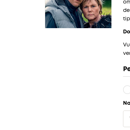
om
de
ti
Do
Vu
ve
P
N