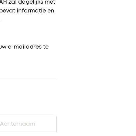
H zal dagelijks met
 bevat informatie en
.
uw e-mailadres te