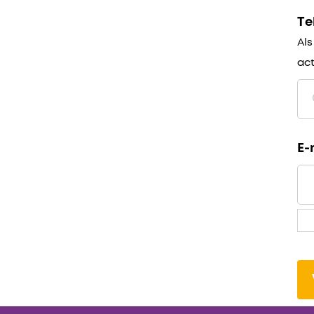
Te
Als
act
E-
Gl
op
in
(n
on