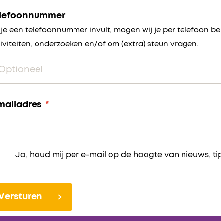
lefoonnummer
 je een telefoonnummer invult, mogen wij je per telefoon 
iviteiten, onderzoeken en/of om (extra) steun vragen.
mailadres
*
Ja, houd mij per e-mail op de hoogte van nieuws, ti
obal
t-
ieuwsbrief
tvangen)