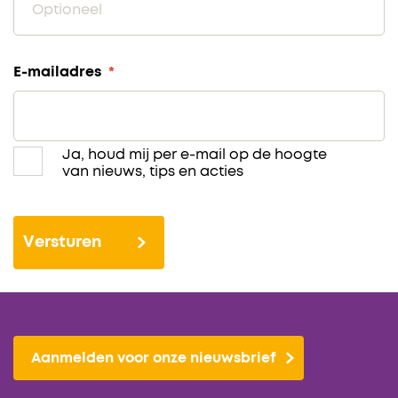
E-mailadres
*
Ja, houd mij per e-mail op de hoogte
Global
van nieuws, tips en acties
opt-
in
(nieuwsbrief
ontvangen)
Aanmelden voor onze nieuwsbrief