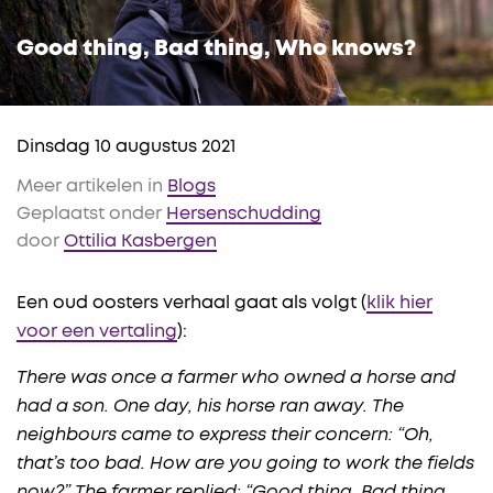
Good thing, Bad thing, Who knows?
Dinsdag 10 augustus 2021
Meer artikelen in
Blogs
Geplaatst onder
Hersenschudding
door
Ottilia Kasbergen
Een oud oosters verhaal gaat als volgt (
klik hier
voor een vertaling
):
There was once a farmer who owned a horse and
had a son. One day, his horse ran away. The
neighbours came to express their concern: “Oh,
that’s too bad. How are you going to work the fields
now?” The farmer replied: “Good thing, Bad thing,