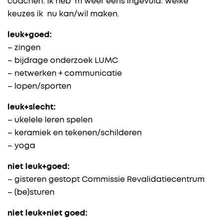
coachen. Ik heb ‘m weer eens ingevuld: welke
keuzes ik nu kan/wil maken.
leuk+goed:
– zingen
– bijdrage onderzoek LUMC
– netwerken + communicatie
– lopen/sporten
leuk+slecht:
– ukelele leren spelen
– keramiek en tekenen/schilderen
– yoga
niet leuk+goed:
– gisteren gestopt Commissie Revalidatiecentrum
– (be)sturen
niet leuk+niet goed: